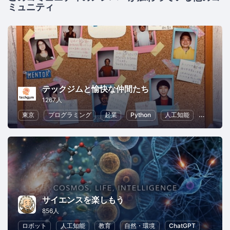
ミュニティ
テックジムと愉快な仲間たち
1267人
東京
プログラミング
起業
Python
人工知能
ChatGPT
サイエンスを楽しもう
856人
ロボット
人工知能
教育
自然・環境
ChatGPT