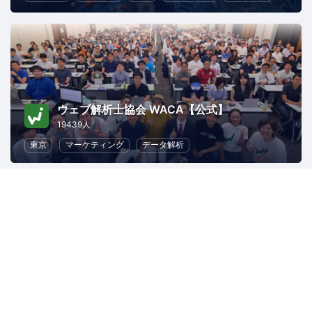
ウェブ解析士協会 WACA【公式】
19439人
東京
マーケティング
データ解析
スキルアップAI
1366人
東京
データ解析
機械学習
Python
人工知能